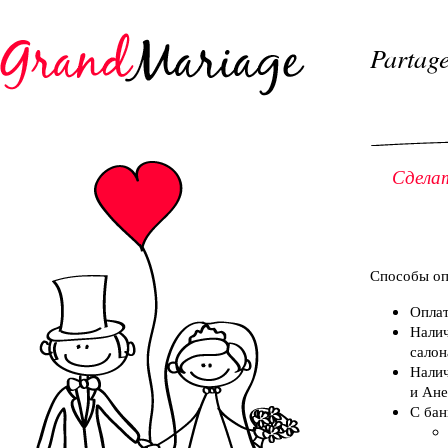
Partage
Сдела
Способы оп
Оплат
Налич
салон
Налич
и Ане
С бан